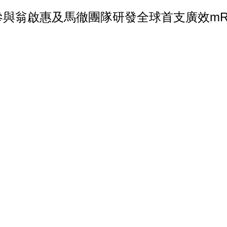
系友 參與翁啟惠及馬徹團隊研發全球首支廣效m