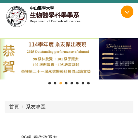
跳
中山醫學大學
到
生物醫學科學學系
主
Department of Biomedical Sciences
要
內
容
區
首頁
系友專區
86級 程偉政系友