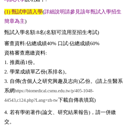
(1)
甄試申請入學
(
詳細說明請參見該年甄試入學招生
簡章為主
)
甄試入學名額
:8
名
(名額可流用至招生考試)
審查資料
:
佔總成績
40%
口試
:
佔總成績
60%
資格審查應繳資料
:
1. 推薦函1份
。
2.
學業成績單乙份
(
系排名
)
。
3.
自傳
(
含個人之研究興趣及志向
)
乙份。
(
請上生醫系
系網
https://biomedical.csmu.edu.tw/p/405-1048-
下載
自傳表填寫
)
44543,c124.php?Lang=zh-tw
4.
若有學術著作
(
論文、研究結果報告
)
，請一併繳
交。