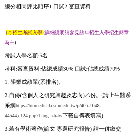
總分相同評比順序1.口試2.審查資料
(2) 招
生考試入學
(
詳細說明請參見該年招生入學招生簡章
為主
)
考試入學名額
:5
名
考科:審查資料:佔總成績30% 口試:佔總成績70%
1. 學業成績單(系排名)。
2.自傳(含個人之研究興趣及志向)乙份。
(
請上生醫系
系網
https://biomedical.csmu.edu.tw/p/405-1048-
下載
自傳表填寫
)
44544,c124.php?Lang=zh-tw
3.若有學術著作(論文 專題研究報告) 請一併繳交