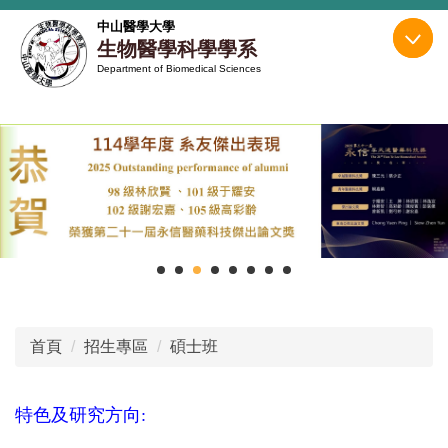
跳
中山醫學大學
到
生物醫學科學學系
主
Department of Biomedical Sciences
要
內
容
區
首頁
招生專區
碩士班
特色及研究方向
: