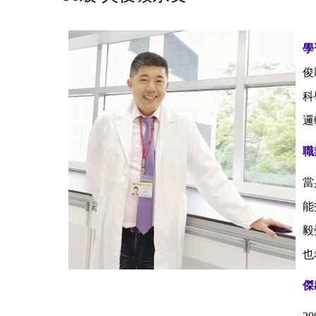
學
俊
科
邏
職
當
能
毅
也
傑