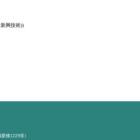
新興技術))
愛樓1229室）