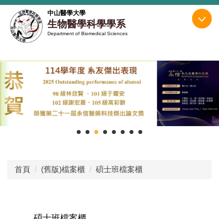
跳
中山醫學大學
到
生物醫學科學學系
主
Department of Biomedical Sciences
要
內
容
區
首頁
(舊版)檔案櫃
碩士班檔案櫃
碩士班檔案櫃