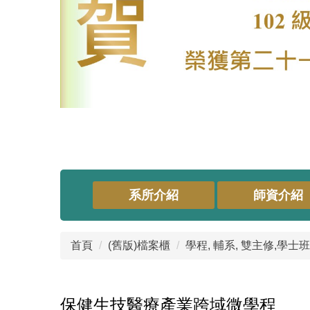
系所介紹
師資介紹
首頁
(舊版)檔案櫃
學程, 輔系, 雙主修,學
保健生技醫療產業跨域微學程