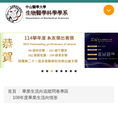
跳
中山醫學大學
到
生物醫學科學學系
主
Department of Biomedical Sciences
要
內
容
區
首頁
畢業生流向追蹤問卷專區
108年度畢業生流向情形