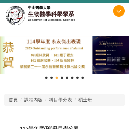
跳
中山醫學大學
到
生物醫學科學學系
主
Department of Biomedical Sciences
要
內
容
區
首頁
課程內容
科目學分表
碩士班
112學年度(碩)科目學分表