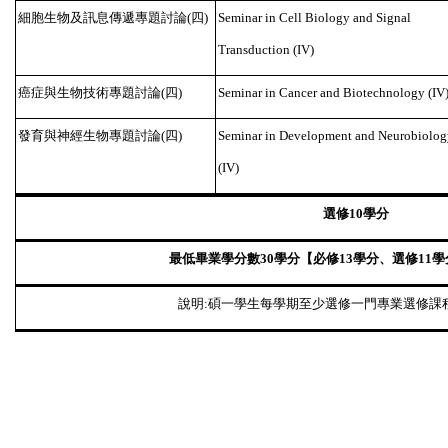
細胞生物及訊息傳遞專題討論
四
(
)
Seminar in Cell Biology and Signal
Transduction (IV)
癌症與生物技術專題討論
四
(
)
Seminar in Cancer and Biotechnology (IV
發育與神經生物專題討論
四
(
)
Seminar in Development and Neurobiolog
(IV)
選修
學分
10
最低畢業學分數
學分【必修
學分、選修
學
30
13
11
說明
碩一學生每學期至少選修一門專業選修課
: