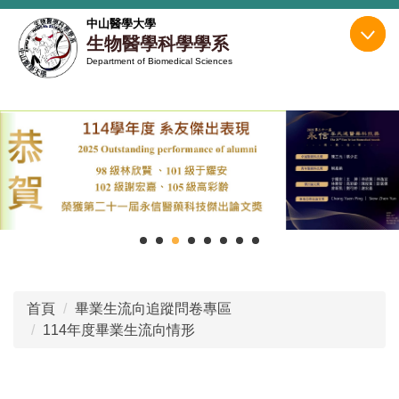
跳
中山醫學大學
到
生物醫學科學學系
主
Department of Biomedical Sciences
要
內
容
區
首頁
畢業生流向追蹤問卷專區
114年度畢業生流向情形