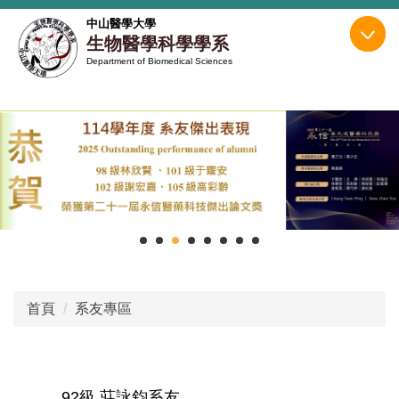
跳
中山醫學大學
到
生物醫學科學學系
主
Department of Biomedical Sciences
要
內
容
區
首頁
系友專區
92級 莊詠鈞系友