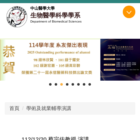
跳
中山醫學大學
到
生物醫學科學學系
主
Department of Biomedical Sciences
要
內
容
區
首頁
學術及就業輔導演講
112/12/20 蔡宗佑教授 演講