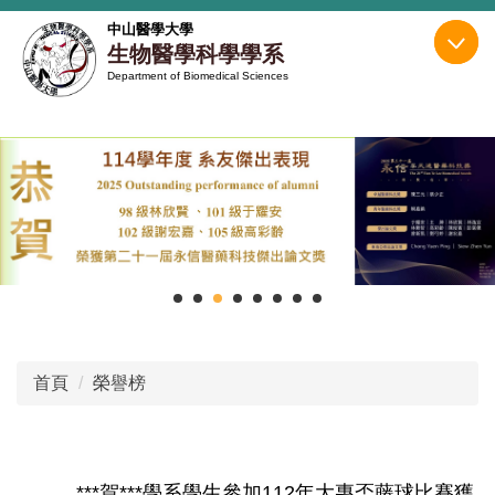
跳
中山醫學大學
到
生物醫學科學學系
主
Department of Biomedical Sciences
要
內
容
區
首頁
榮譽榜
***賀***學系學生參加112年大專盃藤球比賽獲