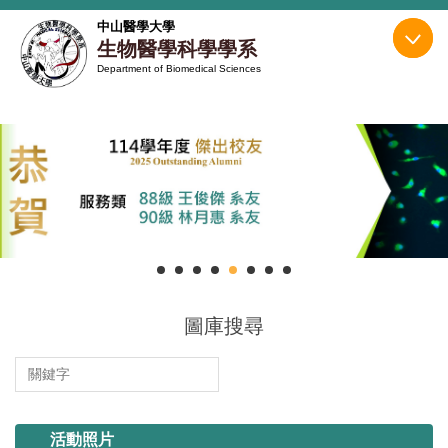
跳
中山醫學大學
到
生物醫學科學學系
主
Department of Biomedical Sciences
要
內
容
區
圖庫搜尋
114.11.13 系烤
活動照片