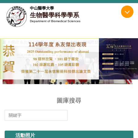
跳
中山醫學大學
到
生物醫學科學學系
主
Department of Biomedical Sciences
要
內
容
區
圖庫搜尋
114.11.13 系烤
活動照片