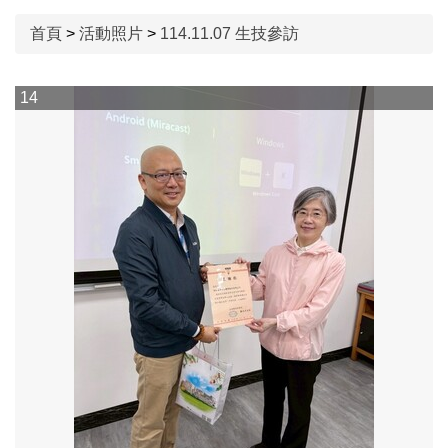
首頁
>
活動照片
>
114.11.07 生技參訪
114.11.07 生技參訪
14
1
114.10.05 國際交流
114.12.17系週會