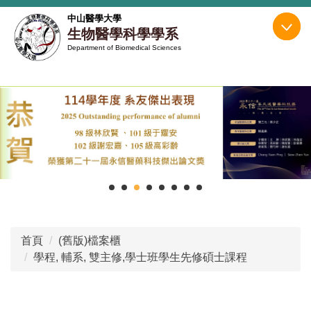
跳
中山醫學大學
到
生物醫學科學學系
主
Department of Biomedical Sciences
要
內
容
區
首頁
(舊版)檔案櫃
學程, 輔系, 雙主修,學士班學生先修碩士課程