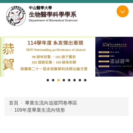
跳
中山醫學大學
到
生物醫學科學學系
主
Department of Biomedical Sciences
要
內
容
區
首頁
畢業生流向追蹤問卷專區
109年度畢業生流向情形