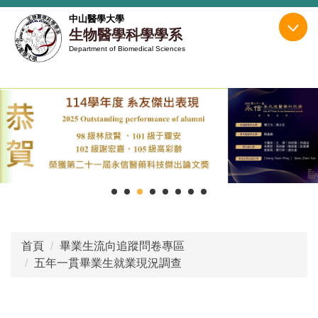
跳
中山醫學大學
到
生物醫學科學學系
主
Department of Biomedical Sciences
要
內
容
區
首頁
畢業生流向追蹤問卷專區
五年一貫畢業生就業現況調查