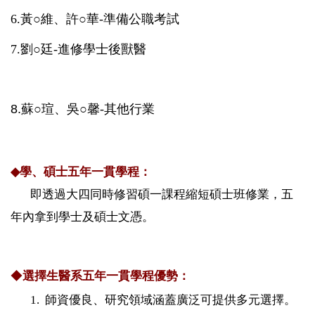
6.黃
○
維
、
許
○
華
-準備公職考試
7
.劉
○廷
-進修學士後獸醫
8.
蘇○瑄、吳○馨
-
其他行業
◆
學、碩士五年一貫學程：
即透過大四同時修習碩一課程縮短碩士班修業，五
年內拿到學士及碩士文憑。
◆
選擇生醫系五年一貫學程優勢：
1.
師資優良、研究領域涵蓋廣泛可提供多元選擇。