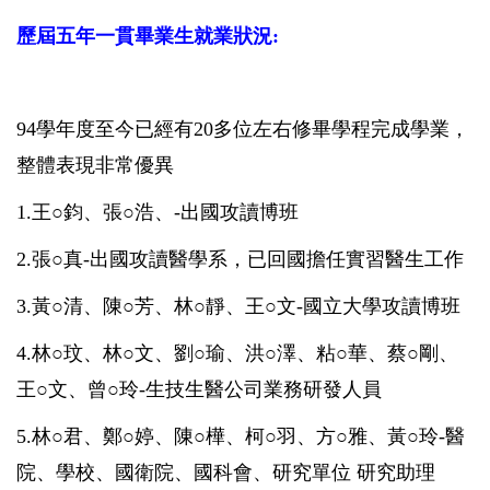
歷屆五年一貫畢業生就業狀況:
94
學年度至今已經有
20
多
位左右修畢學程完成學業，
整體表現非常優異
1.
王○鈞、張○浩、
-
出國攻讀博班
2.
張○真
-
出國攻讀醫學系，已回國擔任實習醫生工作
3.
黃○清、陳○芳、林○靜、
王○文
-
國立大學
攻讀博班
4.
林○玟
、
林○文
、
劉○瑜
、
洪○澤
、
粘○華、蔡○剛、
王○文、曾○玲
-
生技生醫公司業務研發人員
5.林○君、鄭○婷、陳○樺、柯○羽
、
方○雅、黃○玲
-
醫
院、學校、國衛院、國科會、研究單位 研究助理