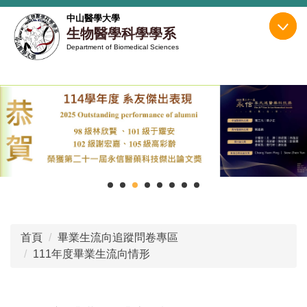
跳
中山醫學大學
到
生物醫學科學學系
主
Department of Biomedical Sciences
要
內
容
區
首頁
畢業生流向追蹤問卷專區
111年度畢業生流向情形