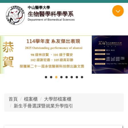
跳
中山醫學大學
到
生物醫學科學學系
主
Department of Biomedical Sciences
要
內
容
區
首頁
檔案櫃
大學部檔案櫃
新生手冊選課暨就業升學指引