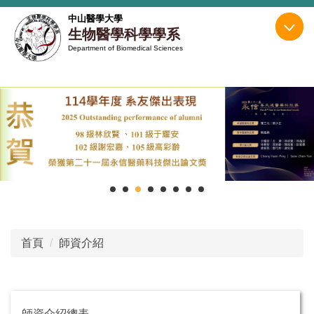
跳
中山醫學大學
到
生物醫學科學學系
主
Department of Biomedical Sciences
要
內
容
區
首頁
師資介紹
師資介紹總表