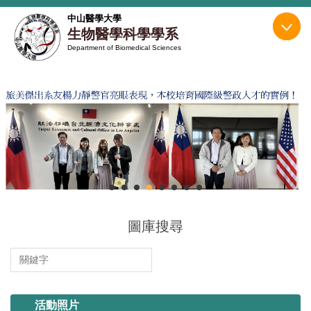
跳
中山醫學大學
到
生物醫學科學學系
主
Department of Biomedical Sciences
要
內
容
區
圖庫搜尋
114.11.13 系烤
活動照片