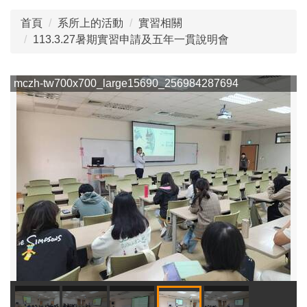
首頁
系所上的活動
實習相關
113.3.27暑期實習申請及五年一貫說明會
114.11.07 生技參訪
mczh-tw700x700_large15690_256984287694
m
114.10.05 國際交流
114.12.17系週會