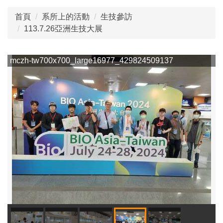
首頁
系所上的活動
生技參訪
113.7.26亞洲生技大展
114.11.07 生技參訪
mczh-tw700x700_large16977_429824509137
m
114.10.05 國際交流
114.12.17系週會