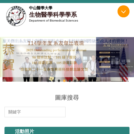
跳
中山醫學大學
到
生物醫學科學學系
主
Department of Biomedical Sciences
要
內
容
區
圖庫搜尋
114.11.13 系烤
活動照片