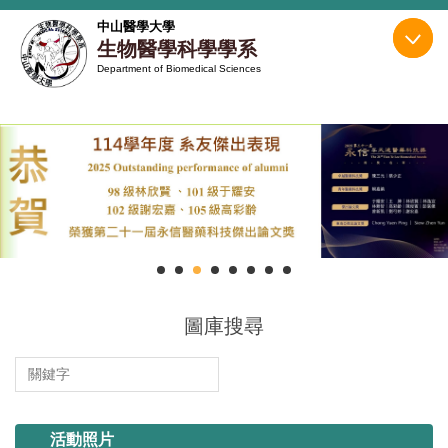
跳
中山醫學大學
到
生物醫學科學學系
主
Department of Biomedical Sciences
要
內
容
區
圖庫搜尋
114.11.13 系烤
活動照片