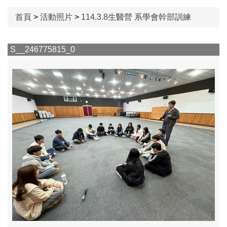
首頁
>
活動照片
>
114.3.8生醫營 系學會幹部訓練
S__246775815_0
S
114.11.07 生技參訪
114.10.05 國際交流
114.12.17系週會