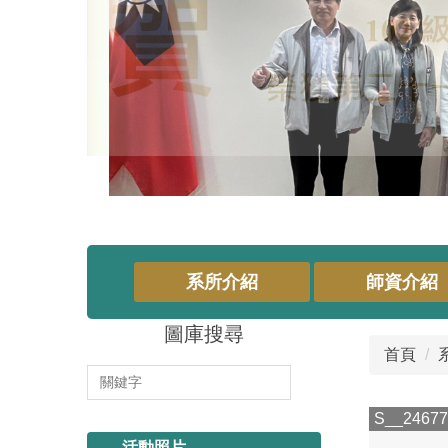
系所介紹
師資介紹
圖庫搜尋
首頁
114.11.13 系烤
S__24677
活動照片