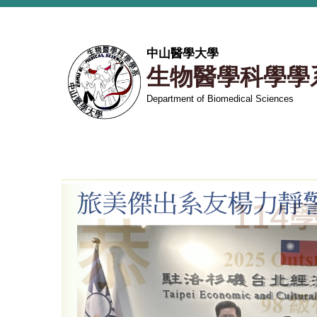
跳
到
主
中山醫學大學
要
生物醫學科學學
內
容
Department of Biomedical Sciences
區