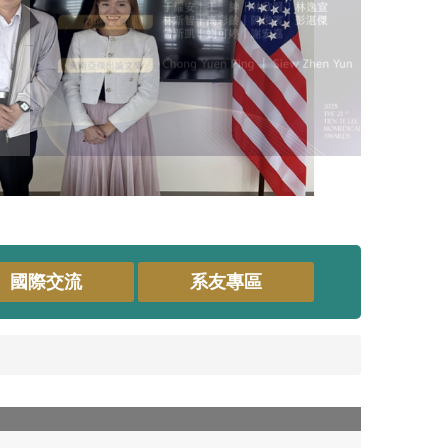
國際交流
系友專區
S__24677