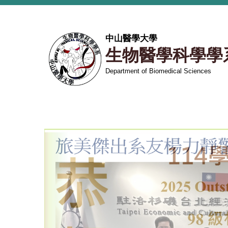
跳
到
主
中山醫學大學
要
生物醫學科學學
內
容
Department of Biomedical Sciences
區