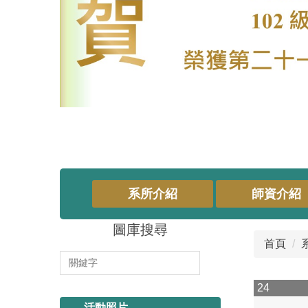
系所介紹
師資介紹
圖庫搜尋
首頁
114.11.13 系烤
24
活動照片