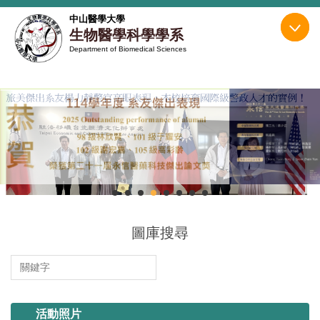
跳
中山醫學大學
到
生物醫學科學學系
主
Department of Biomedical Sciences
要
內
容
區
圖庫搜尋
114.11.13 系烤
活動照片