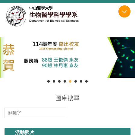
跳
中山醫學大學
到
生物醫學科學學系
主
Department of Biomedical Sciences
要
內
容
區
114.11.13 系烤
圖庫搜尋
114.10.18~19 迎新宿營
活動照片