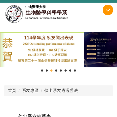
跳
中山醫學大學
到
生物醫學科學學系
主
Department of Biomedical Sciences
要
內
容
區
首頁
系友專區
傑出系友遴選辦法
傑出系友推薦表