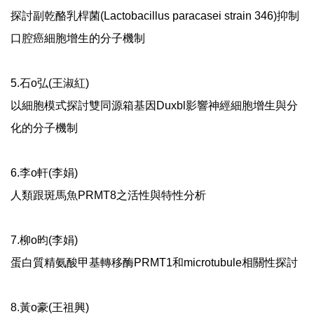
探討副乾酪乳桿菌(Lactobacillus paracasei strain 346)抑制
口腔癌細胞增生的分子機制
5.石o弘(王淑紅)
以細胞模式探討雙同源箱基因Duxbl影響神經細胞增生與分
化的分子機制
6.李o軒(李娟)
人類跟斑馬魚PRMT8之活性與特性分析
7.柳o昀(李娟)
蛋白質精氨酸甲基轉移酶PRMT1和microtubule相關性探討
8.黃o豪(王祖興)