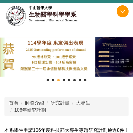
跳
中山醫學大學
到
生物醫學科學學系
主
Department of Biomedical Sciences
要
內
容
區
首頁
師資介紹
研究計畫
大專生
106年研究計劃
本系學生申請106年度科技部大專生專題研究計劃通過8件!!