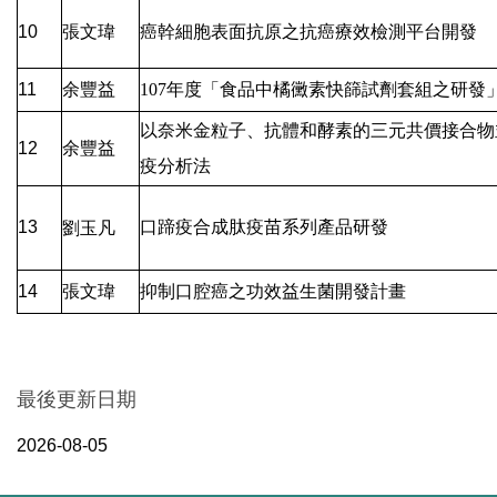
10
張文瑋
癌幹細胞表面抗原之抗癌療效檢測平台開發
余豐益
11
107
年度「食品中橘黴素快篩試劑套組之研發
以奈米金粒子、抗體和酵素的三元共價接合物
余豐益
12
疫分析法
劉玉凡
13
口蹄疫合成肽疫苗系列產品研發
14
張文瑋
抑制口腔癌之功效益生菌開發計畫
最後更新日期
2026-08-05