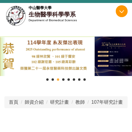
跳
中山醫學大學
到
生物醫學科學學系
主
Department of Biomedical Sciences
要
內
容
區
首頁
師資介紹
研究計畫
教師
107年研究計畫