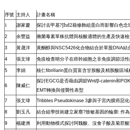
序號
主持人
計畫名稱
探討去甲基?Jhd2藉修飾組蛋白而影響白色
1
謝家慶
2
余豐益
黴菌毒素單株抗體與核酸適體的生產及快速檢
3
黃晟洋
黃酮醇與NSC5426化合物結合於單股DNA
4
張文瑋
免疫檢查哨分子在癌幹細胞之非免疫調節活性
5
李娟
核仁fibrillarin蛋白質富含甘胺酸及精胺
探討EGCG是否藉由調節Wnt/β-catenin和
6
陳威仁
EMT轉換與侵襲性表型
7
張文瑋
Tribbles Pseudokinase 3參與子
8
劉玉凡
結合組學技術建立家塵?致敏基因的輪廓: 作
9
楊建洲
利用動物模式探討阿魏酸、沒食子酸及菊苣酸