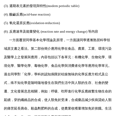
(3).
週期表元素的發現與特性
(modern periodic table)
(4).
酸鹼反應
(acid-base reaction)
(5).
氧化還原反應
(oxidation-reduction)
(6).
反應速率及能量變化
(reaction rate and energy change)
等內容
一方面覆習同學基本化學理論及原理，一方面讓同學逐漸熟習科學領
域原文書之看法。第二部份簡介應用化學在食品、農業、工業、環境污染
及醫學上之發展與應用，內容包括以下各單元：有機化學、生物化學、環
境化學、醫學化學、毒物化學、食品化學與消費者化學等應用化學單元。
過去同學對「化學」學科的認知侷限於枯燥無味的化學反應方程式及公
式，殊不知化學是隨時隨地發生在我們生活中與人類的生存、社會的變
遷、文化發展息息相關，例如：呼吸、吃即進行化學反應維繫生物生命的
延續，穿的纖維品的合成，使人類免於受凍，合成藥品減少疾病貸給人類
的痛苦延長壽命。殺蟲劑肥料的合成，使農業收穫量增加免於挨餓。生活