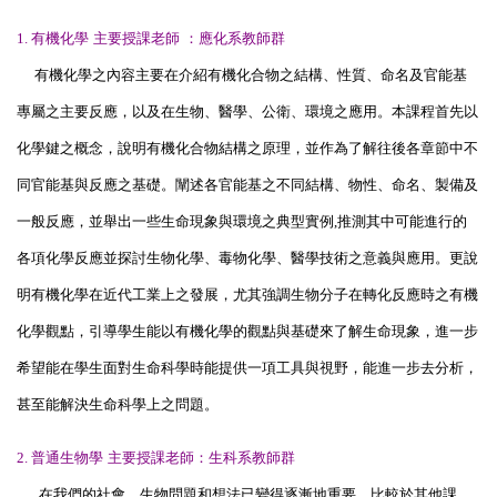
1.
有機化學
主要授課老師 ：應化系教師群
有機化學之內容主要在介紹有機化合物之結構、性質、命名及官能基
專屬之主要反應，以及在生物、醫學、公衛、環境之應用。本課程首先以
化學鍵之概念，說明有機化合物結構之原理，並作為了解往後各章節中不
同官能基與反應之基礎。闡述各官能基之不同結構、物性、命名、製備及
一般反應，並舉出一些生命現象與環境之典型實例
,
推測其中可能進行的
各項化學反應並探討生物化學、毒物化學、醫學技術之意義與應用。更說
明有機化學在近代工業上之發展，尤其強調生物分子在轉化反應時之有機
化學觀點，引導學生能以有機化學的觀點與基礎來了解生命現象，進一步
希望能在學生面對生命科學時能提供一項工具與視野，能進一步去分析，
甚至能解決生命科學上之問題。
2.
普通生物學
主要授課老師：生科系教師群
在我們的社會，生物問題和想法已變得逐漸地重要。比較於其他課