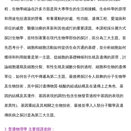
程，生物學緒論在許多方面是與大專學生的生活相接觸。生命科學的原理
和用途包括適當的營養、有養運動的好處、性功能、遺傳工程、愛滋病和
癌症的威脅、醫藥治療的革新和其他成打的重要課題。本課程採分層方式
探討生物學，並特別著重在現代生物學部份的探討，區分為三大主題。首
先思考分子、細胞和細胞活動如何提供生命共通的基礎，並分析細胞如何
獲得和利用能量是第一主題。從細胞的基礎轉移到生殖及遺傳的原理，討
論細胞週期及細胞分裂、有性生殖及減數分裂的過程、細胞和生物的遺傳
單位，如何在子代中傳遞為第二主題。最後將探討令人鼓舞的分子生物學
及生物技術，其中探討遺傳物質
-
核酸的組成結構及在遺傳上之角色、基
因的結構及其運作、基因表現的調控
(
包含生物發育過程中基因的表現的
差異性
)
、基因重組及其相關之生物技術、最後並導入人類分子醫學及遺
傳疾病之探討是為第三大主題。
3.
普通物理學
主要授課老師：