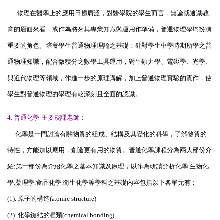
物理在醫學上的應用日趨廣泛，對醫學院的學生而言，無論就通識教
育的層面來看，或作為將來其專業知識與運用作準備，普通物理學均扮演
重要的角色。培養學生普通物理理論之基礎：針對學生中學時期所學之普
通物理知識，配合微積分之數學工具運用，對牛頓力學、電磁學、光學、
與近代物理等領域，作進一步的原理講解，加上普通物理實驗的實作，使
學生對普通物理的學理有較深刻且全面的認識。
4.
普通化學
主要授課老師：
化學是一門討論有關物質的組成、結構及其變化的科學，了解物質的
特性，方能加以應用，創造更有用的物質。普通化學課程分為兩大部份介
紹
;
第一部份為介紹化學之基本知識及原理，以作為研讀分析化學
.
生物化
學
.
藥理學
.
食品化學
.
衛生化學等學科之基礎內容包括以下各單元有：
(1).
原子的構造
(atomic structure)
(2).
化學鍵結的種類
(chemical bonding)