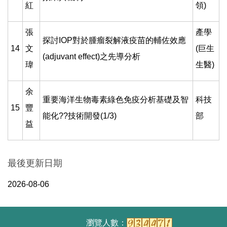
紅
領)
張
產學
探討IOP對於腫瘤裂解液疫苗的輔佐效應
14
文
(巨生
(adjuvant effect)之先導分析
瑋
生醫)
余
重要海洋生物毒素綠色免疫分析基礎及智
科技
15
豐
能化??技術開發(1/3)
部
益
最後更新日期
2026-08-06