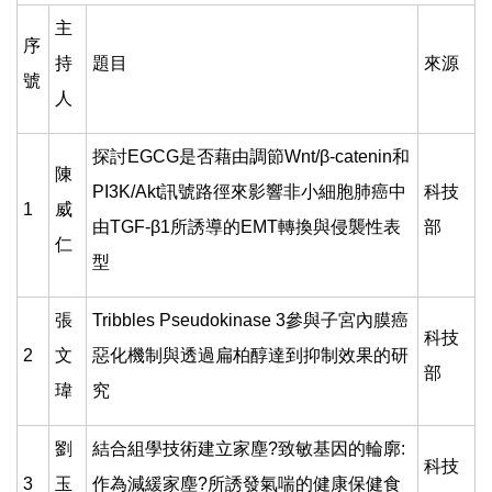
主
序
持
題目
來源
號
人
探討EGCG是否藉由調節Wnt/β-catenin和
陳
PI3K/Akt訊號路徑來影響非小細胞肺癌中
科技
1
威
由TGF-β1所誘導的EMT轉換與侵襲性表
部
仁
型
張
Tribbles Pseudokinase 3
參與子宮內膜癌
科技
2
文
惡化機制與透過扁柏醇達到抑制效果的研
部
瑋
究
劉
結合組學技術建立家塵?致敏基因的輪廓:
科技
3
玉
作為減緩家塵?所誘發氣喘的健康保健食