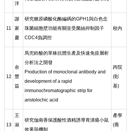
洋
謝
研究糖原磷酸化酶編碼的GPH1與白色念
11
家
珠菌細胞壁功能有關並受菌絲抑制因子
校內
慶
CDC4負調控
馬兜鈴酸的單株抗體生產及快速免疫層析
分析法之開發
余
跨院
Production of monoclonal antibody and
12
豐
(彰
development of a rapid
益
基)
immunochromatographic strip for
aristolochic acid
王
產學
研究伽南香保護酸性酒精誘導胃潰瘍小鼠
13
淑
(喬
效果與機制