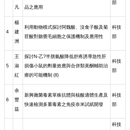
部
凡
品之應用
楊
利用動物模式探討阿魏酸、沒食子酸及菊
科技
4
建
苣酸對聽覺毛細胞之保護機制及應用性
部
洲
王
探討N-乙?半胱氨酸降低舒疼誘導急性肝
科技
5
淑
損傷小鼠的劑量效應與合併類黃酮輔助治
部
紅
療的可能機制 (II)
余
新興黴菌毒素單株抗體與核酸適體生產及
科技
6
豐
快速檢測多重毒素之免疫奈米試紙開發
部
益
科技