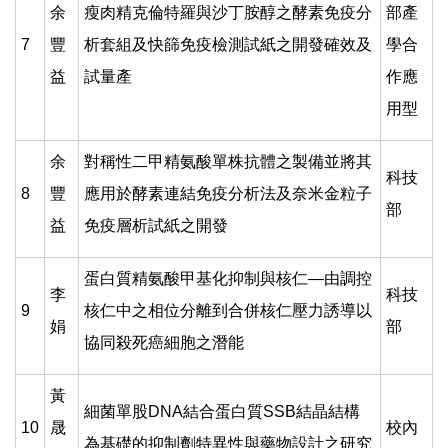
余
瘦肉精克倫特羅與沙丁胺醇之酵素免疫分
部產
7
豐
析套組及快篩免疫檢測試紙之開發確效及
學合
益
試量產
作應
用型
余
對稱性二甲精氨酸單株抗體之製備並將其
科技
8
豐
應用於酵素連結免疫分析法及奈米金粒子
部
益
免疫層析試紙之開發
蛋白質精氨酸甲基化抑制與核仁—由調控
李
科技
9
核仁中之相位分離到合併核仁壓力誘導以
娟
部
協同殺死癌細胞之潛能
黃
細菌單股DNA結合蛋白質SSB結晶結構
10
晟
校內
為基礎的抑制劑特異性與藥物設計之研究