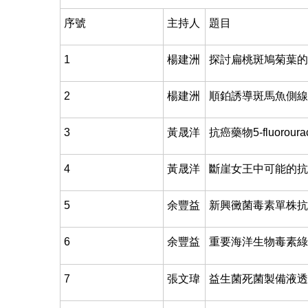
序號
主持人
題目
1
楊建洲
探討扁桃斑鳩菊葉的
2
楊建洲
順鉑誘導斑馬魚側線
3
黃晟洋
抗癌藥物5-fluoro
4
黃晟洋
斷崖女王中可能的抗
5
余豐益
新興黴菌毒素單株抗
6
余豐益
重要海洋生物毒素綠色
7
張文瑋
益生菌死菌製備液透