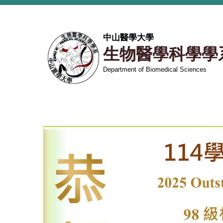
跳
到
主
中山醫學大學
要
生物醫學科學學
內
容
Department of Biomedical Sciences
區