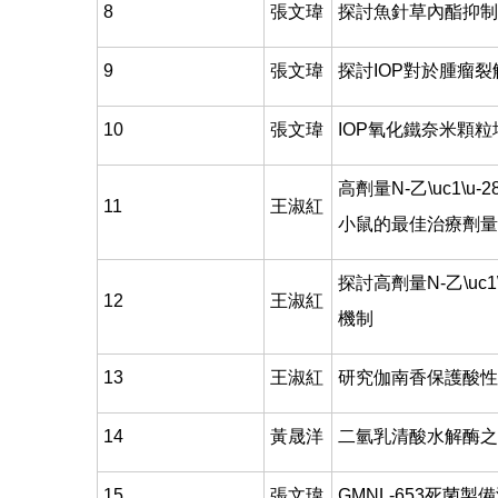
8
張文瑋
探討魚針草內酯抑制
9
張文瑋
探討IOP對於腫瘤裂解液
10
張文瑋
IOP氧化鐵奈米顆
高劑量N-乙\uc1\
11
王淑紅
小鼠的最佳治療劑量
探討高劑量N-乙\uc
12
王淑紅
機制
13
王淑紅
研究伽南香保護酸性
14
黃晟洋
二氫乳清酸水解酶之
15
張文瑋
GMNL-653死菌