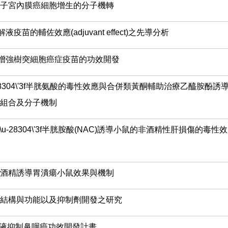
子宮內膜癌細胞增生的分子機轉
疫苗的輔佐效應(adjuvant effect)之先導分析
粒增強樹突細胞癌症疫苗的功效開發
u-28304\'3f半胱氨酸的毒性效應與合併類黃酮輔助治療乙醯胺酚誘
組合及分子機制
1\u-28304\'3f半胱胺酸(NAC)誘導小鼠的非酒精性肝損傷的毒
酒精誘導胃潰瘍小鼠效果與機制
結構與功能以及抑制劑開發之研究
製備液抑制鼻咽癌功效開發計畫