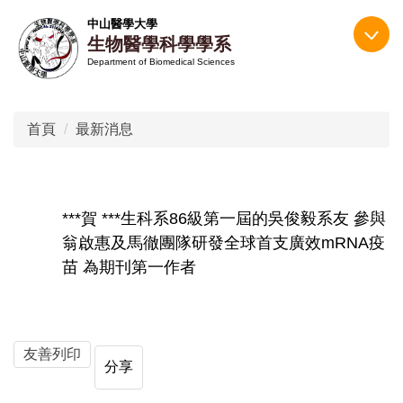
跳
中山醫學大學
到
生物醫學科學學系
主
Department of Biomedical Sciences
要
內
容
首頁
最新消息
區
***賀 ***生科系86級第一屆的吳俊毅系友 參與
翁啟惠及馬徹團隊研發全球首支廣效mRNA疫
苗 為期刊第一作者
友善列印
分享